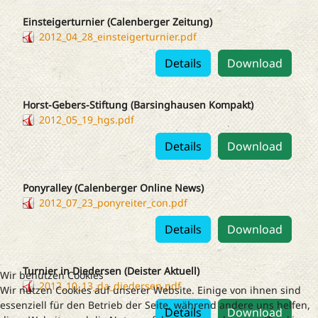
Einsteigerturnier (Calenberger Zeitung)
2012_04_28_einsteigerturnier.pdf
Details
Download
Horst-Gebers-Stiftung (Barsinghausen Kompakt)
2012_05_19_hgs.pdf
Details
Download
Ponyralley (Calenberger Online News)
2012_07_23_ponyreiter_con.pdf
Details
Download
Turnier in Diedersen (Deister Aktuell)
Wir benutzen Cookies
2012_10_13_da_diedersen.pdf
Wir nutzen Cookies auf unserer Website. Einige von ihnen sind
essenziell für den Betrieb der Seite, während andere uns helfen,
Details
Download