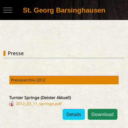
St. Georg Barsinghausen
Mobile Menu Toggle
Presse
Pressearchiv 2012
Turnier Springe (Deister Aktuell)
2012_03_11_springe.pdf
Details
Download