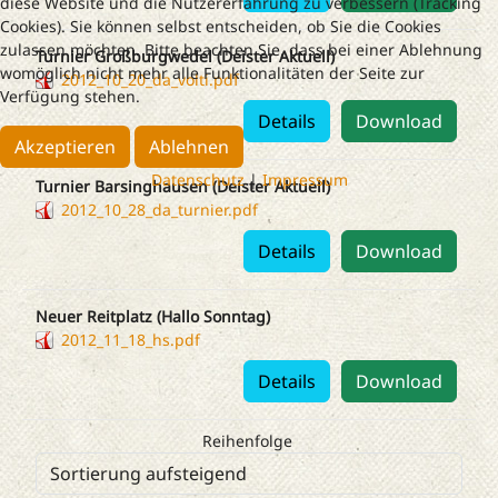
diese Website und die Nutzererfahrung zu verbessern (Tracking
Cookies). Sie können selbst entscheiden, ob Sie die Cookies
zulassen möchten. Bitte beachten Sie, dass bei einer Ablehnung
Turnier Großburgwedel (Deister Aktuell)
womöglich nicht mehr alle Funktionalitäten der Seite zur
2012_10_20_da_volti.pdf
Verfügung stehen.
Details
Download
Akzeptieren
Ablehnen
Datenschutz
|
Impressum
Turnier Barsinghausen (Deister Aktuell)
2012_10_28_da_turnier.pdf
Details
Download
Neuer Reitplatz (Hallo Sonntag)
2012_11_18_hs.pdf
Details
Download
Reihenfolge