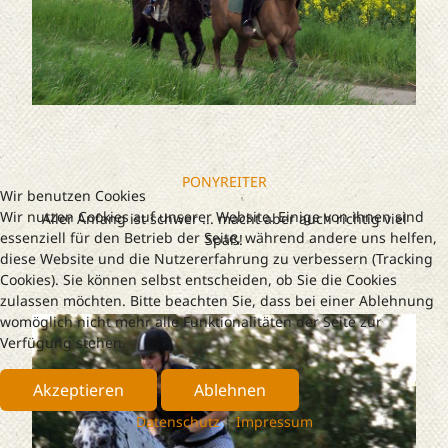
PONYREITER
Wir benutzen Cookies
Wir nutzen Cookies auf unserer Website. Einige von ihnen sind
Aller Anfang ist schwer ... macht aber auch richtig viel
essenziell für den Betrieb der Seite, während andere uns helfen,
Spaß!
diese Website und die Nutzererfahrung zu verbessern (Tracking
Cookies). Sie können selbst entscheiden, ob Sie die Cookies
zulassen möchten. Bitte beachten Sie, dass bei einer Ablehnung
womöglich nicht mehr alle Funktionalitäten der Seite zur
Verfügung stehen.
Akzeptieren
Ablehnen
Datenschutz
|
Impressum