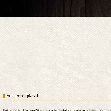
Mobile Menu Toggle
Aussenreitplatz I
Entlang der kleinen Stallgasse befindet sich ein Außenreitplatz, 