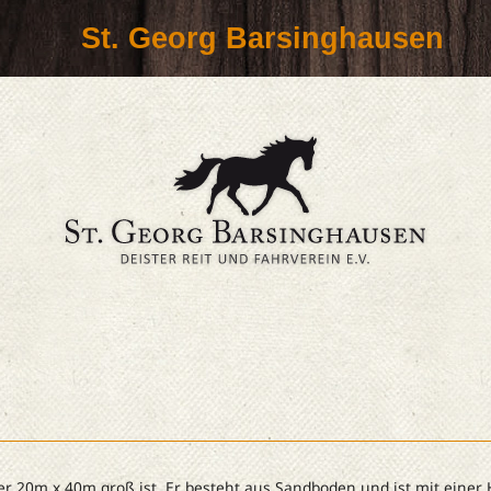
St. Georg Barsinghausen
der 20m x 40m groß ist. Er besteht aus Sandboden und ist mit einer 