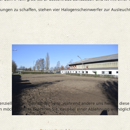
ungen zu schaffen, stehen vier Halogenscheinwerfer zur Ausleucht
enziell für den Betrieb der Seite, während andere uns helfen, dies
en möchten. Bitte beachten Sie, dass bei einer Ablehnung womöglich